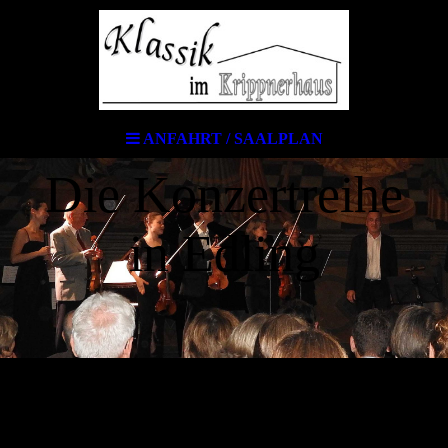
ANFAHRT / SAALPLAN
Die Konzertreihe
in Edling
Anfahrt