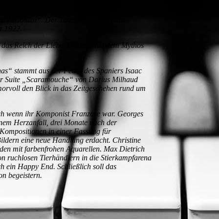
za Andaluza“. Der Tanz des Geigers aus
r 1922.
ür das Reich der Liebe. Poulenc hat dem Mythos
lanas“ stammt aus der Feder des Spaniers Isaac
der Suite „Scaramouche“ von Darius Milhaud
morvoll den Blick in das Zeitgeschehen rund um
auch wenn ihr Komponist Franzose war. Georges
inem Herzanfall, drei Monate nach der
 Kompositionen in einer Fassung für
ildern eine neue Handlung erdacht. Christine
den mit farbenfrohen Aquarellen. Max Dietrich
von ruchlosen Tierhändlern in die Stierkampfarena
 ein Happy End. Schließlich soll das
on begeistern.