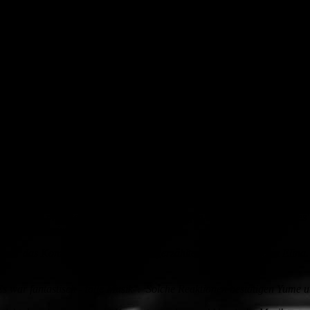
ltat: 1200 Kinder, die den Konzerten innerhalb einer Woche lauschten
ur zwei Schulen zu unseren Konzerten gekommen. Jetzt sind es schon elf
hulen arbeiten gut mit uns zusammen", freute sich Peter Hanusch. Heu
erhaus gekommen.
 nass-kalten Wetter, die Weihnachtszeit mit dem "Nussknacker" von Pete
fmann. Dr. Wolfgang Klein erzählte den aufmerksam zuhörenden Grunds
mt. Dieser erwacht zum Leben und kämpft gegen den Mausekönig, den 
 voller Süßigkeiten. Als das Mädchen am nächsten Morgen aufwacht, wei
uer, wechselten sich der Erzähler und die fünf Musiker des "Klassik-ju
Saßmannshaus am Cello, Christine Krebs an der Percussion und Yume H
und verdeutlichten den Kindern so die Stimmungen in der Geschichte.
, sondern machten selbst mit. Zu den Klängen des "russischen Tanzes
 Schokoladenriegeln und Zuckerstangen.
 mir das Konzert sehr gut gefallen", erzählte die Fünftklässlerin Elin
Es war fantastisch - tolle Musik". Solche Reaktionen bestätigen Yume