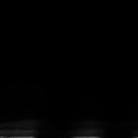
, rund 300 jeden Tag.
", berichtete die Pianistin und künstlerische
er seien unter anderem Kinder aus Pfaffing,
r Tschaikowsky eingeleitet. Als Vorlage für die
chülern von der kleinen Clara, die zu
er dann auch mit Claras Hilfe besiegt. Zum
ß es nicht so recht ob alles nur ein Traum oder
nior-Ensemles" ab. Alice Guinet an der Querflöte,
anusch am Klavier spielten gekürzte Versionen
" wurde rhythmisch geklatscht und gesprochen.
a. Ihre Klassenkameradin Cansu ergänzte: "Vor
 und Peter Hanusch in ihrem Konzept.