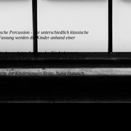
che Percussion - wie unterschiedlich klassische
 Fassung werden die Kinder anhand einer
n der sechsten Auflage des Kinderkonzert
nrik Ibsens Gedicht "Peer Gynt" ist das wohl
terin der Kinderkonzert-Reihe, Yume Hanusch,
benteuer eines kleinen Jungen namens Peer Gynt
en die beiden von Trollen und dem bösen
s. Katja Lichtenauer hat eigens für die
in Hand" miteinander gearbeitet, erzählt Max
onzert. Die hochkarätige Besetzung führt die
sikstücke zu verstehen. Als Peer und Anitra den
ören: