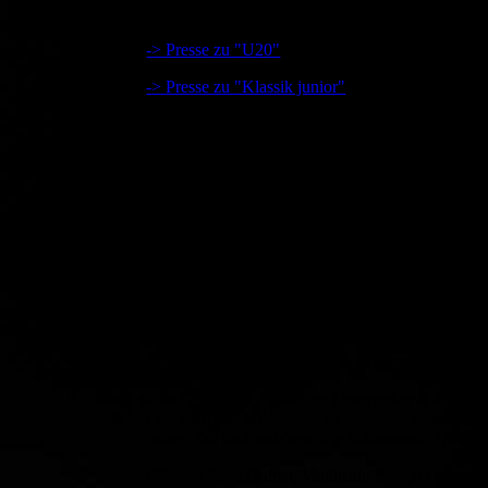
-> Presse zu "U20"
-> Presse zu "Klassik junior"
OVB, 28.10.16
„Carmen“ hat eine neue Geschichte
Spanische Tänze, Romanzen, Musette Walzer und
Die musikalische Reise durch Spanien bot ein a
fand.
Seit 2009 bereichert „Klassik im Krippnerhaus“ 
Regel ausverkauft. Das Herbstkonzert „Viva Espa
französischer und deutscher Komponisten.
Yume Hanusch und Stefan Unterhuber eröffneten d
Danses Espagnoles“ von Moritz Moszkowski, sorg
seiner Zeit und etablierte die Salonmusik. Späte
Flötistin Alice Guinet, Violinistin Marija Hackl