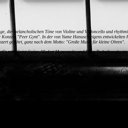
ge, die melancholischen Töne von Violine und Violoncello und rhythmis
or Konzert "Peer Gynt". In der von Yume Hanusch eigens entwickelten
zert geführt, ganz nach dem Motto: "Große Musik für kleine Ohren".
 Camille Saint-Saëns, Modest Mussorgsky und Peter Tschaikowsky ist i
he Komponist Edvard Grieg an der Reihe. Seine Schauspielmusik zu He
timmung", gehört zu den bekanntesten Stücken überhaupt.
 Ibsens Gedicht jedoch nicht wirklich nennen. Die Pianistin und Lei
eer Gynt" arrangiert - passend zum Text von Max Dietrich, der das A
aus, um mit seiner Freundin Anitra die Berge zu erkunden. Dort werd
ingt es ihnen, sich zu befreien - am Ende geht zum Glück alles gut au
t der kritischen Unterstützung ihrer eigenen Kinder. Man habe "Hand 
gepasst werden, die Bilder an die Geschichte und andersherum.
s Gesamtkonzept, "Klassik Junior" ist mehr als nur ein simples Kinderk
 Erklärungen durch Max Dietrich helfen den Kindern zusätzlich, die Mu
r in der "Morgenstimmung" einen musikalischen Sonnenaufgang h