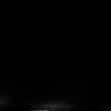
Das Konzept stößt auf großen Zuspruch. Das Resu
"Als wir vor fünf Jahren angefangen haben, sind n
Leiterin der Konzertreihe Yume Hanusch. "Die Sc
Edling, Wasserburg oder Maitenbeth ins Krippn
In diesem Jahr wurde für die Kinder, passend zum
Geschichte, diente die Erzählung von E.T.A. Hof
Weihnachten einen Nussknacker geschenkt bekom
Dank nimmt der Nussknacker sie mit in ein Reich
doch Wirklichkeit war.
Zu den Bildern, eigens gemalt von Katja Lichtena
Sebastian Gigglinger an der Klarinette, Birgit 
einiger bekannter Stücke aus dem "Nussknacker" 
Doch die Buben und Mädchen hörten nicht nur zu
Für viel Gelächter sorgten Bilder von tanzenden
"Obwohl ich solche Musik zuhause nicht höre, hat
allem das Klatschen im Rhythmus war super".
Eine Lehrerin der Grundschule Edling urteilte: "