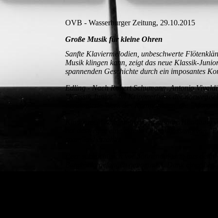
OVB - Wasserburger Zeitung, 29.10.2015
Große Musik für kleine Ohren
Sanfte Klaviermelodien, unbeschwerte Flötenklän
Musik klingen kann, zeigt das neue Klassik-Juni
spannenden Geschichte durch ein imposantes Kon
Edling - Nach Robert Schumann, Antonio Vivaldi,
"Klassik Junior" im Krippnerhaus der norwegisc
berühmteste Werk des Komponisten, die "Morgens
Kindgerecht kann man die grausame Handlung von
hat deswegen eine eigene Quintettfassung von "P
spannend erzählt.
Peer schleicht sich vor Sonnenaufgang aus dem H
Bergkönig gefangen genommen. Dank einer List gel
Inszenierung passende Bilder gestaltet, immer mi
Dietrich. Die Geschichte musste an die Musik an
Entstanden ist letztendlich ein rundum gelungene
Kinder lautmalerisch durch die Geschichte, kurze
Sonnenaufgang beobachten, können die Kinde