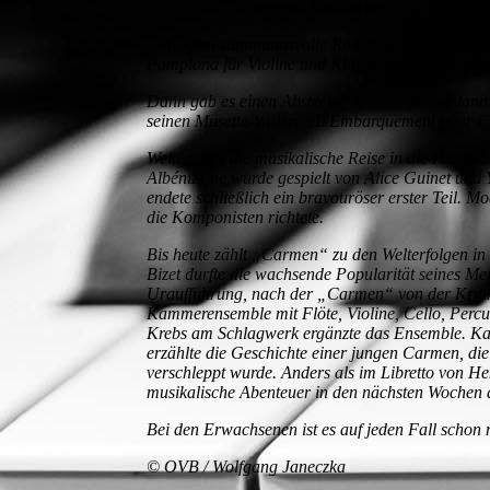
inspirierten Reigen mit Kostbarkeiten der Kamme
Es folgten stimmungsvolle Romanzen, Suiten un
Pamplona für Violine und Klavier faszinierte eb
Dann gab es einen Abstecher nach Griechenland. I
seinen Musette-Walzer „L’Embarquement pour Cy
Weiter ging die musikalische Reise in die Haupts
Albéniz; sie wurde gespielt von Alice Guinet 
endete schließlich ein bravouröser erster Teil. 
die Komponisten richtete.
Bis heute zählt „Carmen“ zu den Welterfolgen in
Bizet durfte die wachsende Popularität seines Me
Uraufführung, nach der „Carmen“ von der Kritik
Kammerensemble mit Flöte, Violine, Cello, Percu
Krebs am Schlagwerk ergänzte das Ensemble. Katj
erzählte die Geschichte einer jungen Carmen, die
verschleppt wurde. Anders als im Libretto von 
musikalische Abenteuer in den nächsten Wochen a
Bei den Erwachsenen ist es auf jeden Fall schon
© OVB / Wolfgang Janeczka